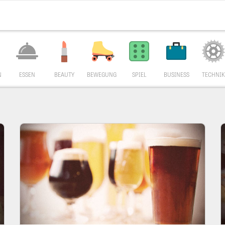
N
ESSEN
BEAUTY
BEWEGUNG
SPIEL
BUSINESS
TECHNIK