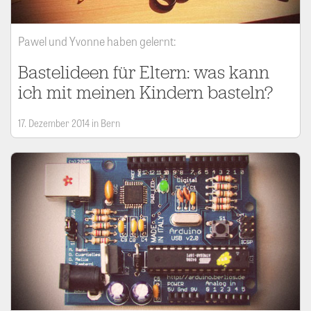
Pawel und Yvonne haben gelernt:
Bastelideen für Eltern: was kann
ich mit meinen Kindern basteln?
17. Dezember 2014 in Bern