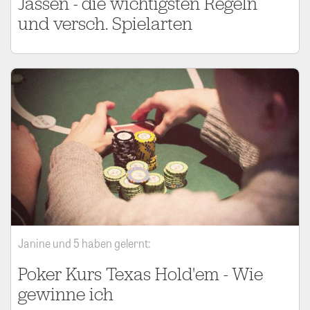
Jassen - die wichtigsten Regeln
und versch. Spielarten
Janine und 5 haben gelernt:
Poker Kurs Texas Hold'em - Wie
gewinne ich