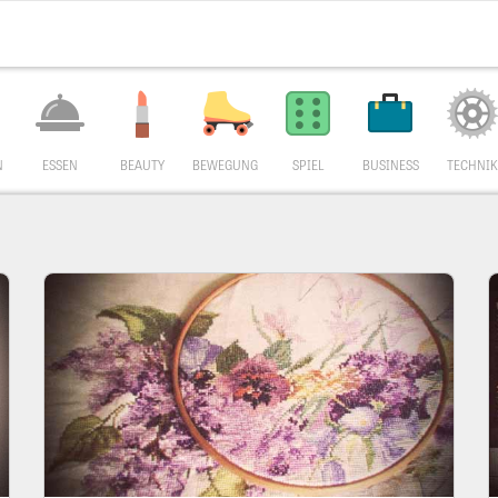
N
ESSEN
BEAUTY
BEWEGUNG
SPIEL
BUSINESS
TECHNIK