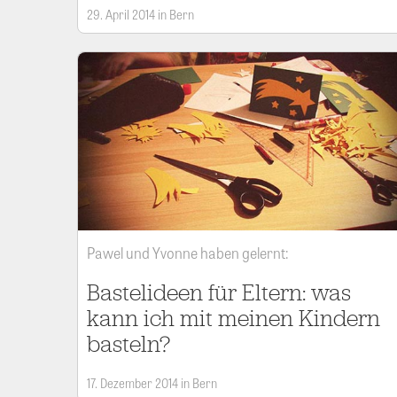
29. April 2014 in Bern
Pawel und Yvonne haben gelernt:
Bastelideen für Eltern: was
kann ich mit meinen Kindern
basteln?
17. Dezember 2014 in Bern