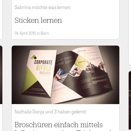
Sabrina möchte was lernen:
Sticken lernen
14. April 2015 in Bern
Nathalie Danja und 3 haben gelernt:
Broschüren einfach mittels