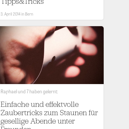
Tipps&Tricks
3. April 2014 in Bern
Raphael und 7 haben gelernt:
Einfache und effektvolle
Zaubertricks zum Staunen für
gesellige Abende unter