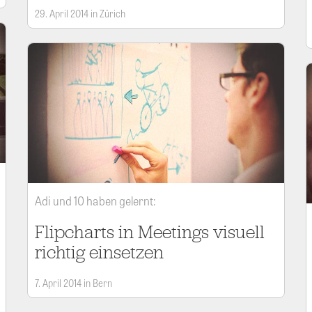
29. April 2014 in Zürich
Adi und 10 haben gelernt:
Flipcharts in Meetings visuell
richtig einsetzen
7. April 2014 in Bern